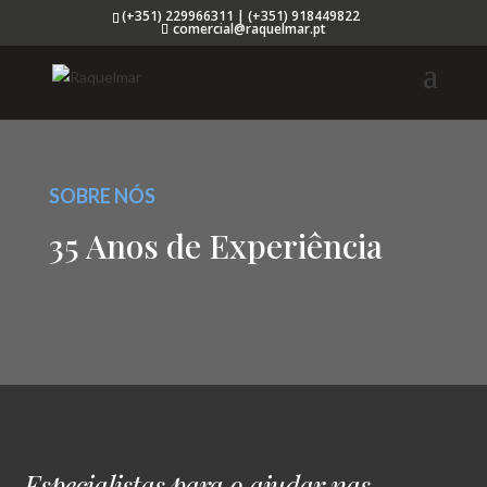
(+351) 229966311 | (+351) 918449822
comercial@raquelmar.pt
SOBRE NÓS
35 Anos de Experiência
Especialistas para o ajudar nas