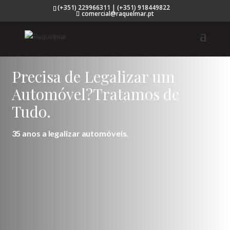
(+351) 229966311 | (+351) 918449822
comercial@raquelmar.pt
Precisa de Legalizar um
Automóvel?Tratamos de
Tudo.
35 anos a legalizar automóveis.